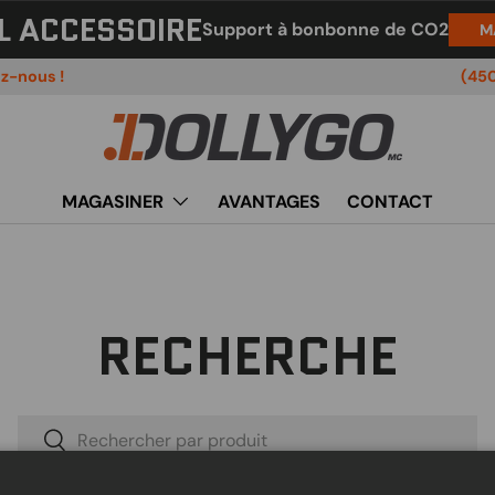
L ACCESSOIRE
Support à bonbonne de CO2
M
ez-nous !
Conta
(45
MAGASINER
AVANTAGES
CONTACT
RECHERCHE
Recherche
Rechercher