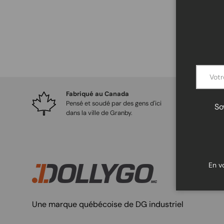
E-mail
Fabriqué au Canada
Pensé et soudé par des gens d'ici
So
dans la ville de Granby.
En v
Une marque québécoise de DG industriel