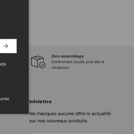
Fermer
S’INSCRIRE
Zéro assemblage
 humain
Entièrement soudé, prêt dès la
nos
haque client.
réception.
riel.
Infolettre
Ne manquez aucune offre ni actualité
sur nos nouveaux produits.