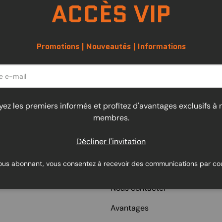
ACCÈS VIP
Promotions | Nouveautés | Informations
Adapté à votre industrie
Service à la clientèle
Extensions, supports et options sur
yez les premiers informés et profitez d'avantages exclusifs à 
Un vrai suivi, adapté à c
demande.
membres.
Décliner l'invitation
ous abonnant, vous consentez à recevoir des communications par cour
AIDE
Nous contacter
Avantages